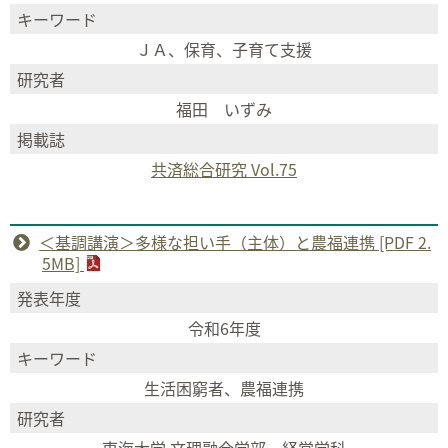
キーワード
ＪＡ、保育、子育て支援
研究者
福田 いずみ
掲載誌
共済総合研究 Vol.75
＜基調講演＞多様な担い手（主体）と農福連携 [PDF 2.
5MB]
発表年度
令和6年度
キーワード
生活困窮者、農福連携
研究者