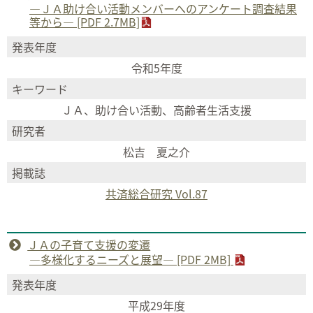
―ＪＡ助け合い活動メンバーへのアンケート調査結果
等から― [PDF 2.7MB]
発表年度
令和5年度
キーワード
ＪＡ、助け合い活動、高齢者生活支援
研究者
松吉 夏之介
掲載誌
共済総合研究 Vol.87
ＪＡの子育て支援の変遷
―多様化するニーズと展望― [PDF 2MB]
発表年度
平成29年度