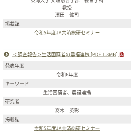
東海大学 文理融合学部 経営学科
教授
濱田 健司
掲載誌
令和5年度JA共済総研セミナー
＜調査報告＞生活困窮者の農福連携 [PDF 1.3MB]
発表年度
令和6年度
キーワード
生活困窮者、農福連携
研究者
髙木 英彰
掲載誌
令和5年度JA共済総研セミナー