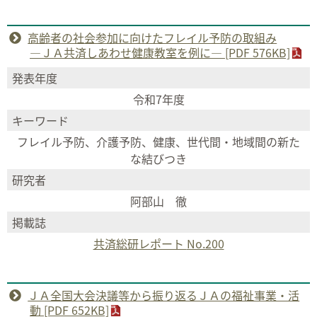
高齢者の社会参加に向けたフレイル予防の取組み
―ＪＡ共済しあわせ健康教室を例に― [PDF 576KB]
発表年度
令和7年度
キーワード
フレイル予防、介護予防、健康、世代間・地域間の新た
な結びつき
研究者
阿部山 徹
掲載誌
共済総研レポート
No.200
ＪＡ全国大会決議等から振り返るＪＡの福祉事業・活
動 [PDF 652KB]