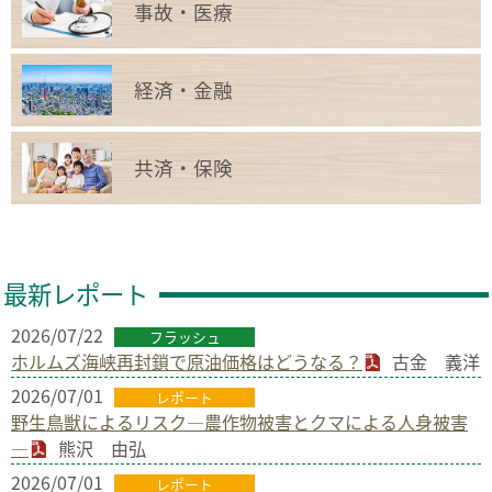
事故・医療
経済・金融
共済・保険
最新レポート
2026/07/22
フラッシュ
ホルムズ海峡再封鎖で原油価格はどうなる？
古金 義洋
2026/07/01
レポート
野生鳥獣によるリスク―農作物被害とクマによる人身被害
―
熊沢 由弘
2026/07/01
レポート