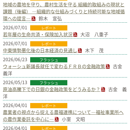
地域の農地を守り、農村生活を守る 組織的取組みの現状と
課題（後編） ―組織的な仕組みづくりと持続可能な地域循
環への提言―
鈴木 宣弘
2026/07/01
レポート
若年層の生命共済・保険加入状況
大沼 八重子
2026/07/01
レポート
中東情勢悪化後の日本経済の見通し
木下 茂
2026/06/23
フラッシュ
ウォーシュ新議長就任で変わるＦＲＢの金融政策
古金
義洋
2026/05/13
フラッシュ
原油高騰下での日銀の金融政策をどうみるか？
古金 義
洋
2026/04/01
レポート
農業者の視点から捉える農福連携について―福祉事業所へ
の農作業委託を中心に―
小室 文昭
2026/04/01
レポート