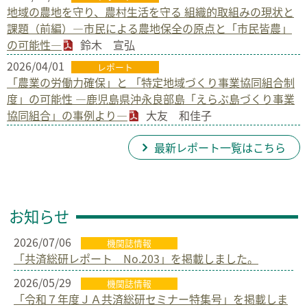
地域の農地を守り、農村生活を守る 組織的取組みの現状と
課題（前編）―市民による農地保全の原点と「市民皆農」
の可能性―
鈴木 宣弘
2026/04/01
レポート
「農業の労働力確保」と 「特定地域づくり事業協同組合制
度」の可能性 ―鹿児島県沖永良部島「えらぶ島づくり事業
協同組合」の事例より―
大友 和佳子
最新レポート一覧はこちら
お知らせ
2026/07/06
機関誌情報
「共済総研レポート No.203」を掲載しました。
2026/05/29
機関誌情報
「令和７年度ＪＡ共済総研セミナー特集号」を掲載しま