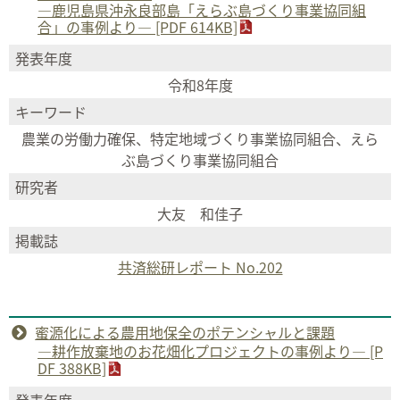
―鹿児島県沖永良部島「えらぶ島づくり事業協同組
合」の事例より― [PDF 614KB]
発表年度
令和8年度
キーワード
農業の労働力確保、特定地域づくり事業協同組合、えら
ぶ島づくり事業協同組合
研究者
大友 和佳子
掲載誌
共済総研レポート No.202
蜜源化による農用地保全のポテンシャルと課題
―耕作放棄地のお花畑化プロジェクトの事例より― [P
DF 388KB]
発表年度