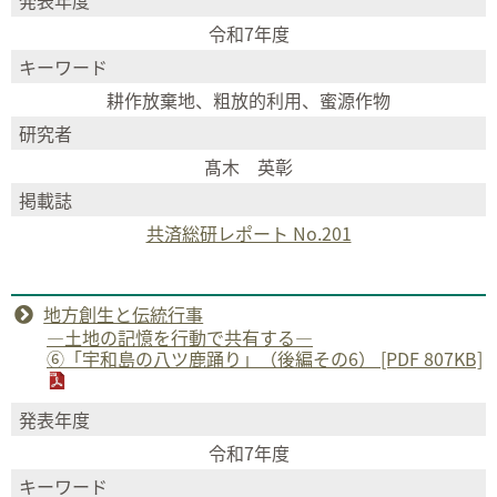
令和7年度
キーワード
耕作放棄地、粗放的利用、蜜源作物
研究者
髙木 英彰
掲載誌
共済総研レポート No.201
地方創生と伝統行事
―土地の記憶を行動で共有する―
⑥「宇和島の八ツ鹿踊り」（後編その6） [PDF 807KB]
発表年度
令和7年度
キーワード