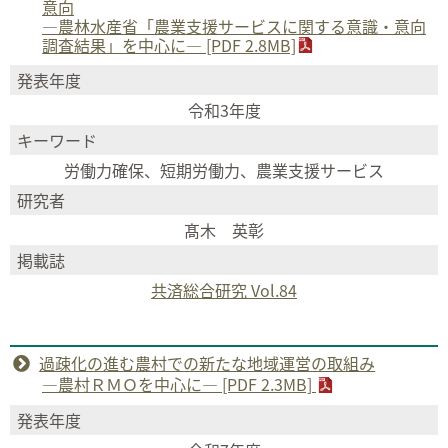
意向
―農林水産省「農業支援サービスに関する意識・意向
調査結果」を中心に― [PDF 2.8MB]
発表年度
令和3年度
キーワード
労働力確保、短期労働力、農業支援サービス
研究者
髙木 英彰
掲載誌
共済総合研究 Vol.84
過疎化の進む農村での新たな地域運営の取組み
―農村ＲＭＯを中心に― [PDF 2.3MB]
発表年度