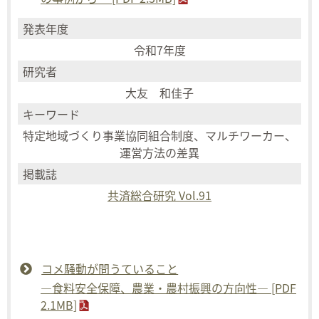
発表年度
令和7年度
研究者
大友 和佳子
キーワード
特定地域づくり事業協同組合制度、マルチワーカー、
運営方法の差異
掲載誌
共済総合研究 Vol.91
コメ騒動が問うていること
―食料安全保障、農業・農村振興の方向性― [PDF
2.1MB]