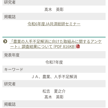
研究者
髙木 英彰
掲載誌
令和6年度JA共済総研セミナー
「農業の人手不足解消に向けた取組みに関するアンケ
ート」調査結果について [PDF 816KB]
発表年度
令和7年度
キーワード
ＪＡ、農業、人手不足解消
研究者
松吉 夏之介
髙木 英彰
掲載誌