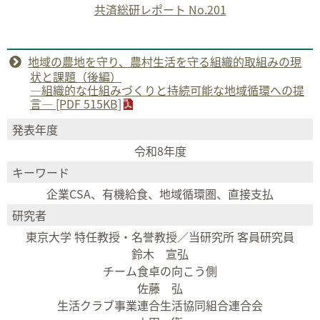
共済総研レポート No.201
地域の農地を守り、農村生活を守る組織的取組みの現
状と課題（後編）
―組織的な仕組みづくりと持続可能な地域循環への提
言― [PDF 515KB]
発表年度
令和8年度
キーワード
企業CSA、有機給食、地域循環圏、直接支払
研究者
東京大学 特任教授・名誉教授／当研究所 客員研究員
鈴木 宣弘
チーム食卓の向こう側
佐藤 弘
生活クラブ事業連合生活協同組合連合会