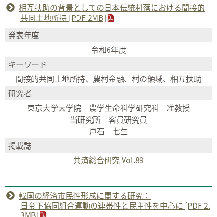
相互扶助の背景としての日本伝統村落における間接的
共同土地所持 [PDF 2MB]
発表年度
令和6年度
キーワード
間接的共同土地所持、農村金融、村の領域、相互扶助
研究者
東京大学大学院 農学生命科学研究科 准教授
当研究所 客員研究員
戸石 七生
掲載誌
共済総合研究 Vol.89
韓国の経済市民性形成に関する研究：
日帝下協同組合運動の連帯性と民主性を中心に [PDF 2.
3MB]