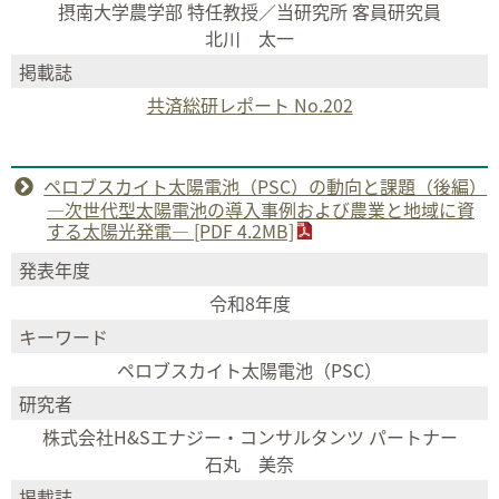
摂南大学農学部 特任教授／当研究所 客員研究員
北川 太一
掲載誌
共済総研レポート No.202
ペロブスカイト太陽電池（PSC）の動向と課題（後編）
―次世代型太陽電池の導入事例および農業と地域に資
する太陽光発電― [PDF 4.2MB]
発表年度
令和8年度
キーワード
ペロブスカイト太陽電池（PSC）
研究者
株式会社H&Sエナジー・コンサルタンツ パートナー
石丸 美奈
掲載誌