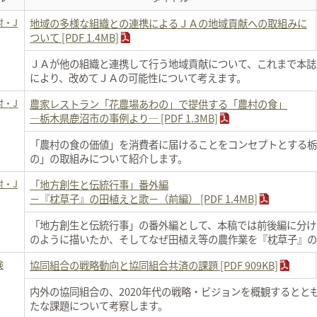
村・J
地域の多様な組織との連携によるＪＡの地域貢献への取組みに
ついて [PDF 1.4MB]
ＪＡが他の組織と連携して行う地域貢献について、これまで本誌
により、改めてＪＡの可能性について考えます。
村・J
農家レストラン「花農場あわの」で提供する「農村の食」
―栃木県鹿沼市の事例より― [PDF 1.3MB]
「農村の食の価値」を消費者に届けることをコンセプトとする栃
の」の取組みについて紹介します。
村・J
「地方創生と伝統行事」番外編
－『枕草子』の田植えと歌－（前編） [PDF 1.4MB]
「地方創生と伝統行事」の番外編として、本稿では前後編に分け
のように描いたか、そしてなぜ田植え等の農作業を『枕草子』の
険
協同組合の戦略動向と協同組合共済の課題 [PDF 909KB]
内外の協同組合の、2020年代の戦略・ビジョンを概観するとと
たな課題について考察します。