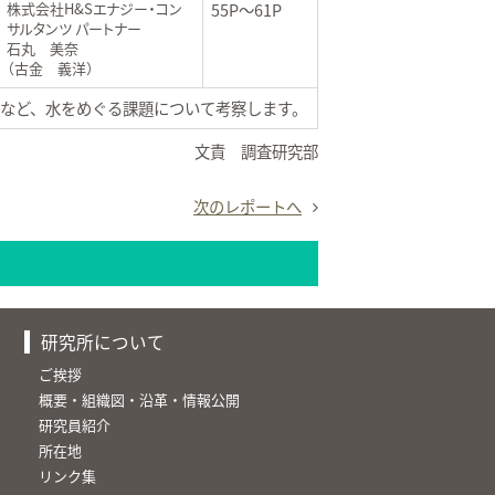
株式会社H&Sエナジー・コン
55P～61P
サルタンツ パートナー
石丸 美奈
（古金 義洋）
など、水をめぐる課題について考察します。
文責 調査研究部
次のレポートへ
研究所について
ご挨拶
概要・組織図・沿革・情報公開
研究員紹介
所在地
リンク集