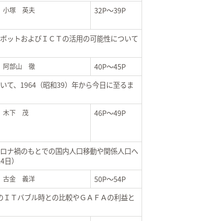
小塚 英夫
32P～39P
ボットおよびＩＣＴの活用の可能性について
阿部山 徹
40P～45P
て、1964（昭和39）年から今日に至るま
木下 茂
46P～49P
ロナ禍のもとでの国内人口移動や関係人口へ
4日）
古金 義洋
50P～54P
年のＩＴバブル時との比較やＧＡＦＡの利益と