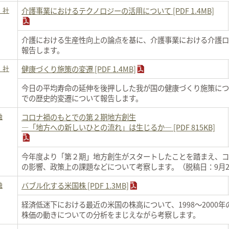
・社
介護事業におけるテクノロジーの活用について [PDF 1.4MB]
介護における生産性向上の論点を基に、介護事業における介護ロ
報告します。
・社
健康づくり施策の変遷 [PDF 1.4MB]
今日の平均寿命の延伸を後押しした我が国の健康づくり施策につい
での歴史的変遷について報告します。
融
コロナ禍のもとでの第２期地方創生
―「地方への新しいひとの流れ」は生じるか― [PDF 815KB]
今年度より「第２期」地方創生がスタートしたことを踏まえ、コ
の影響、政策上の課題などについて考察します。（脱稿日：9月2
融
バブル化する米国株 [PDF 1.3MB]
経済低迷下における最近の米国の株高について、1998～2000
株価の動きについての分析をまじえながら考察します。