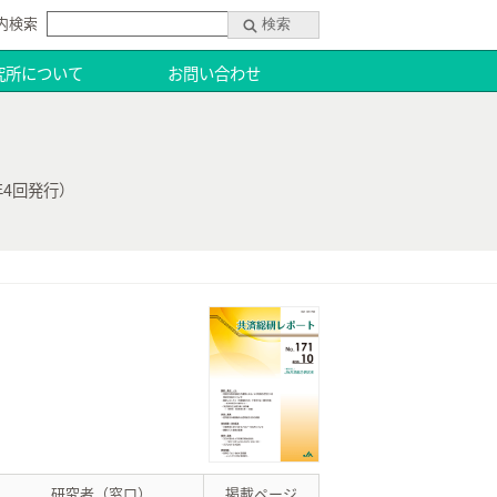
内検索
究所について
お問い合わせ
4回発行）
）
研究者（窓口）
掲載ページ