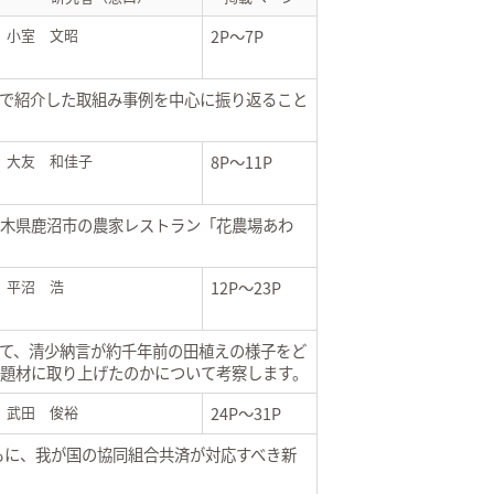
小室 文昭
2P～7P
で紹介した取組み事例を中心に振り返ること
大友 和佳子
8P～11P
木県鹿沼市の農家レストラン「花農場あわ
平沼 浩
12P～23P
て、清少納言が約千年前の田植えの様子をど
題材に取り上げたのかについて考察します。
武田 俊裕
24P～31P
もに、我が国の協同組合共済が対応すべき新