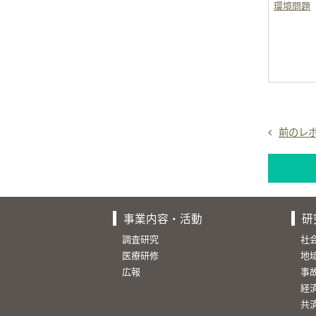
環境問題
前のレ
事業内容・活動
研
調査研究
社
医療研修
地
広報
事
経
共