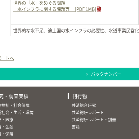
世界の「水」をめぐる問題
―水インフラに関する課題等― [PDF 1MB]
世界的な水不足、途上国の水インフラの必要性、水道事業民営化
ポートへ
バックナンバー
究・調査実績
刊行物
会福祉・社会保障
共済総合研究
域社会・生活・環境
共済総研レポート
故・医療
共済総研レポート・別冊
済・金融
書籍
済・保険