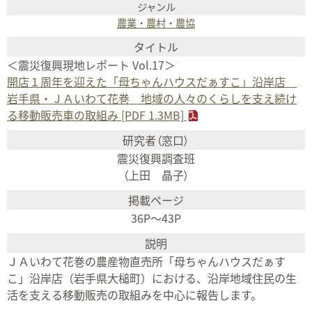
農業・農村・農協
＜震災復興現地レポート Vol.17＞
開店１周年を迎えた「母ちゃんハウスだぁすこ」沿岸店
岩手県・ＪＡいわて花巻 地域の人々のくらしを支え続け
る移動販売車の取組み [PDF 1.3MB]
震災復興調査班
（上田 晶子）
36P～43P
ＪＡいわて花巻の農産物直売所「母ちゃんハウスだぁす
こ」沿岸店（岩手県大槌町）における、沿岸地域住民の生
活を支える移動販売の取組みを中心に報告します。