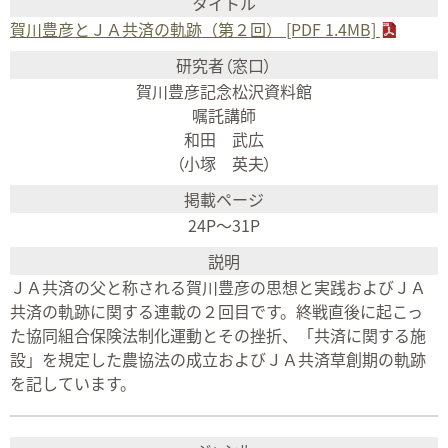
賀川豊彦とＪＡ共済の軌跡（第２回） [PDF 1.4MB]
賀川豊彦記念松沢資料館
嘱託講師
和田 武広
（小塚 英夫）
24P～31P
ＪＡ共済の父と称される賀川豊彦の思想と実践およびＪＡ
共済の軌跡に関する連載の２回目です。終戦直後に起こっ
た協同組合保険法制化運動とその挫折、「共済に関する施
設」を規定した農協法の成立およびＪＡ共済草創期の軌跡
を記しています。