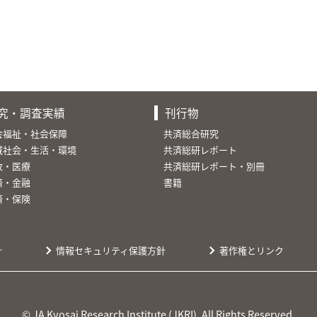
究・調査実績
刊行物
会福祉・社会保障
共済総合研究
域社会・生活・環境
共済総研レポート
故・医療
共済総研レポート・別冊
済・金融
書籍
済・保険
針
情報セキュリティ保護方針
著作権とリンク
© JA Kyosai Research Institute (JKRI). All Rights Reserved.