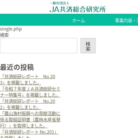
ホーム
事業内容・
single.php
検索
検
索
最近の投稿
「共済総研レポート No.20
3」を掲載しました。
「令和７年度ＪＡ共済総研セミ
ナー特集号」を掲載しました。
「共済総研レポート No.20
2」を掲載しました。
「農山漁村振興への貢献活動に
係る取組証明書（農林水産省発
行）」を取得しました。
「共済総研レポート No.201」
を掲載しました。