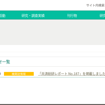
サイト内検索
活動
研究・調査実績
刊行物
研
せ一覧
9
「共済総研レポート No.187」を掲載しまし
機関誌情報