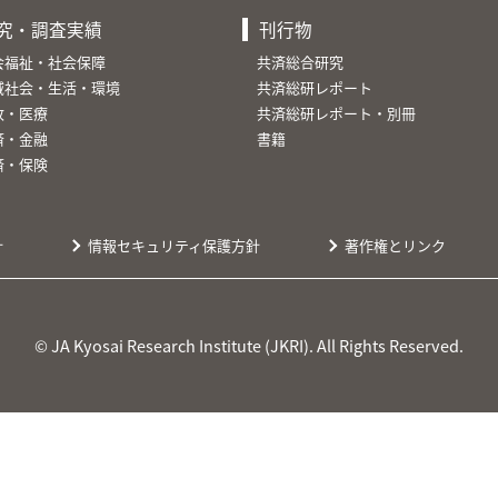
究・調査実績
刊行物
会福祉・社会保障
共済総合研究
域社会・生活・環境
共済総研レポート
故・医療
共済総研レポート・別冊
済・金融
書籍
済・保険
針
情報セキュリティ保護方針
著作権とリンク
© JA Kyosai Research Institute (JKRI). All Rights Reserved.