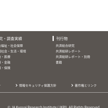
究・調査実績
刊行物
会福祉・社会保障
共済総合研究
域社会・生活・環境
共済総研レポート
故・医療
共済総研レポート・別冊
済・金融
書籍
済・保険
針
情報セキュリティ保護方針
著作権とリンク
© JA Kyosai Research Institute (JKRI). All Rights Reserved.