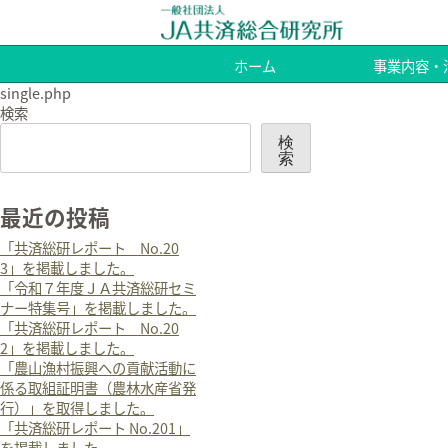
ホーム
事業内容・
single.php
検索
検
索
最近の投稿
「共済総研レポート No.20
3」を掲載しました。
「令和７年度ＪＡ共済総研セミ
ナー特集号」を掲載しました。
「共済総研レポート No.20
2」を掲載しました。
「農山漁村振興への貢献活動に
係る取組証明書（農林水産省発
行）」を取得しました。
「共済総研レポート No.201」
を掲載しました。