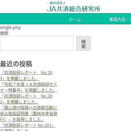
ホーム
事業内容・
single.php
検索
検
索
最近の投稿
「共済総研レポート No.20
3」を掲載しました。
「令和７年度ＪＡ共済総研セミ
ナー特集号」を掲載しました。
「共済総研レポート No.20
2」を掲載しました。
「農山漁村振興への貢献活動に
係る取組証明書（農林水産省発
行）」を取得しました。
「共済総研レポート No.201」
を掲載しました。