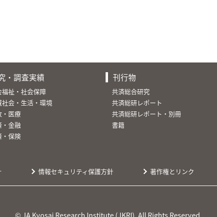
究・調査実績
刊行物
会福祉・社会保障
共済総合研究
域社会・生活・環境
共済総研レポート
故・医療
共済総研レポート・別冊
済・金融
書籍
済・保険
針
情報セキュリティ保護方針
著作権とリンク
© JA Kyosai Research Institute (JKRI). All Rights Reserved.