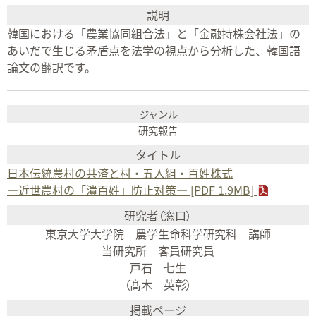
韓国における「農業協同組合法」と「金融持株会社法」の
あいだで生じる矛盾点を法学の視点から分析した、韓国語
論文の翻訳です。
研究報告
日本伝統農村の共済と村・五人組・百姓株式
―近世農村の「潰百姓」防止対策― [PDF 1.9MB]
東京大学大学院 農学生命科学研究科 講師
当研究所 客員研究員
戸石 七生
（髙木 英彰）