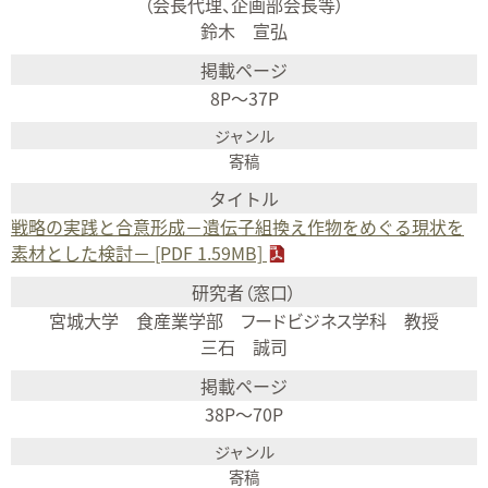
（会長代理、企画部会長等）
鈴木 宣弘
8P～37P
寄稿
戦略の実践と合意形成－遺伝子組換え作物をめぐる現状を
素材とした検討－ [PDF 1.59MB]
宮城大学 食産業学部 フードビジネス学科 教授
三石 誠司
38P～70P
寄稿