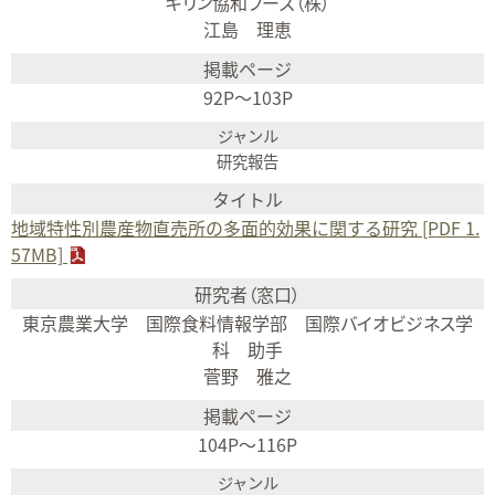
キリン協和フーズ（株）
江島 理恵
92P～103P
研究報告
地域特性別農産物直売所の多面的効果に関する研究 [PDF 1.
57MB]
東京農業大学 国際食料情報学部 国際バイオビジネス学
科 助手
菅野 雅之
104P～116P