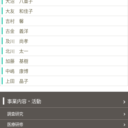
大沼 八重子
大友 和佳子
吉村 馨
古金 義洋
及川 尚孝
北川 太一
加藤 基樹
中嶋 康博
上田 晶子
事業内容・活動
調査研究
医療研修