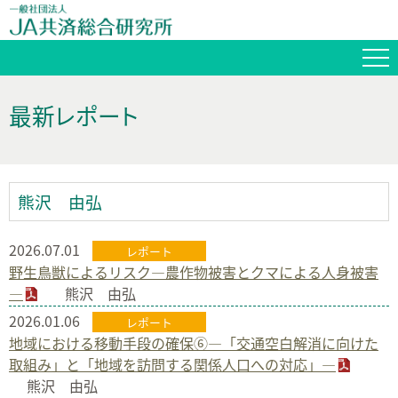
最新レポート
熊沢 由弘
2026.07.01
レポート
野生鳥獣によるリスク―農作物被害とクマによる人身被害
―
熊沢 由弘
2026.01.06
レポート
地域における移動手段の確保⑥―「交通空白解消に向けた
取組み」と「地域を訪問する関係人口への対応」―
熊沢 由弘