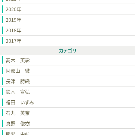
2020年
2019年
2018年
2017年
カテゴリ
髙木 英彰
阿部山 徹
長津 詩織
鈴木 宣弘
福田 いずみ
石丸 美奈
真野 俊樹
熊沢 由弘