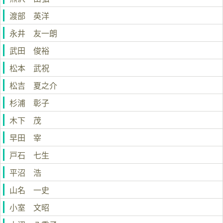
渡部 英洋
永井 友一朗
武田 俊裕
松本 武祝
松吉 夏之介
杉浦 彰子
木下 茂
早田 宰
戸石 七生
平沼 浩
山名 一史
小室 文昭