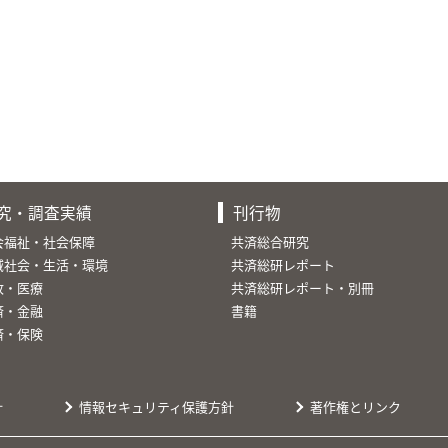
究・調査実績
刊行物
会福祉・社会保障
共済総合研究
域社会・生活・環境
共済総研レポート
故・医療
共済総研レポート・別冊
済・金融
書籍
済・保険
針
情報セキュリティ保護方針
著作権とリンク