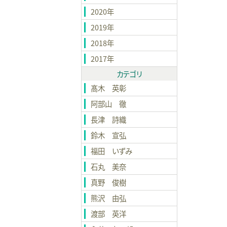
2020年
2019年
2018年
2017年
カテゴリ
髙木 英彰
阿部山 徹
長津 詩織
鈴木 宣弘
福田 いずみ
石丸 美奈
真野 俊樹
熊沢 由弘
渡部 英洋