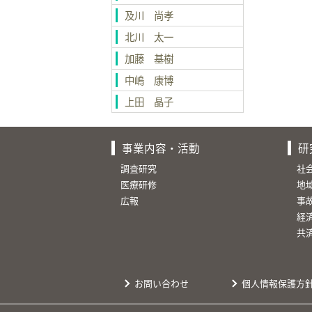
及川 尚孝
北川 太一
加藤 基樹
中嶋 康博
上田 晶子
事業内容・活動
研
調査研究
社
医療研修
地
広報
事
経
共
お問い合わせ
個人情報保護方