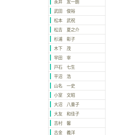
永井 友一朗
武田 俊裕
松本 武祝
松吉 夏之介
杉浦 彰子
木下 茂
早田 宰
戸石 七生
平沼 浩
山名 一史
小室 文昭
大沼 八重子
大友 和佳子
吉村 馨
古金 義洋