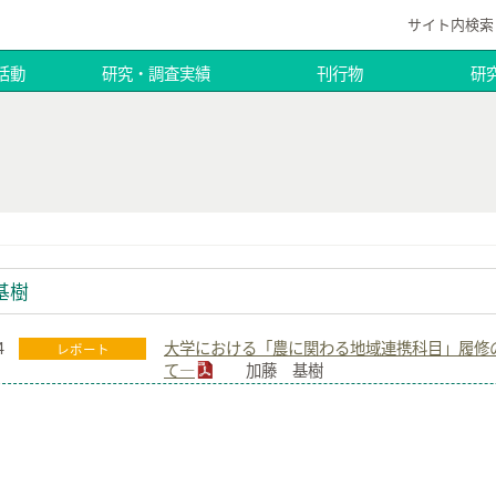
サイト内検索
活動
研究・調査実績
刊行物
研
基樹
4
大学における「農に関わる地域連携科目」履修の
レポート
て―
加藤 基樹